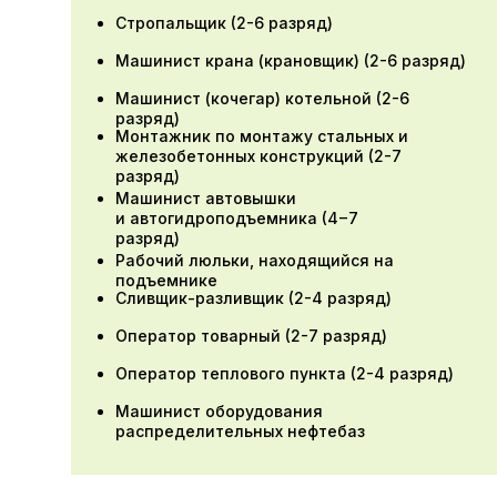
Стропальщик (2-6 разряд)
Машинист крана (крановщик) (2-6 разряд)
Машинист (кочегар) котельной (2-6
Требования
разряд)
промышленной
Монтажник по монтажу стальных и
безопасности
железобетонных конструкций (2-7
на взрывопожароопасных
разряд)
объектах хранения
Машинист автовышки
и автогидроподъемника (4−7
и переработки
разряд)
растительного сырья
Рабочий люльки, находящийся на
подъемнике
Сливщик-разливщик (2-4 разряд)
Документ об окончании:
Оператор товарный (2-7 разряд)
Удостоверение о повышении
квалификации
Оператор теплового пункта (2-4 разряд)
Продолжительность обучения:
Машинист оборудования
распределительных нефтебаз
72 часа