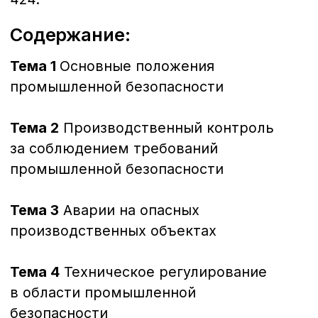
и использованию сырья.
Тема 11
Разработка проектной,
конструкторской и иной
документации для опасных объектов
хранения и переработки
растительного сырья.
Тема 12
Изготовление, монтаж,
наладка, ремонт, техническое
освидетельствование, реконструкция
и эксплуатация технических
устройств (машин и оборудования),
применяемых на объектах хранения
и переработки растительного сырья.
Тема 13
Общие требования
к производству сварочных работ
на ОПО.
Хотите узнать больше,