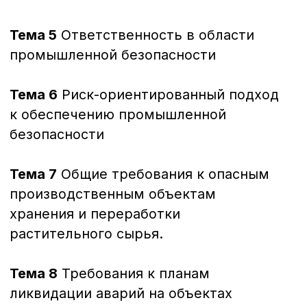
задать вопрос
и получить
консультацию?
Заполните данные и мы вам перезвоним!
+7
Оставить заявку
+7 (423) 22-44-333
sales@dvrcot.ru
Консультация
Почта для запросов
Вам могут быть
интересны