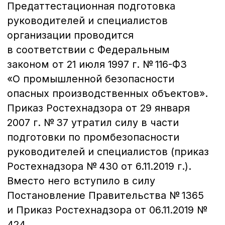
безопасности
Тема 7
Общие требования к опасным
производственным объектам
хранения и переработки
растительного сырья.
Тема 8
Требования к планам
ликвидации аварий на объектах
хранения, переработки
и использования растительного
сырья.
Тема 9
Требования к оборудованию
опасных производственных объектов
хранения и переработки
растительного сырья.
Тема 10
Обеспечение
взрывобезопасности опасного
производственного объекта
по хранению, переработке