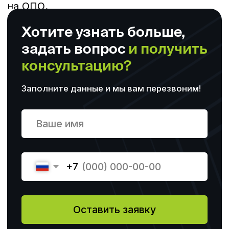
Основные программы обучения
О центре
Профессиональная
Отзывы
переподготовка
Повышение квалификации
Профессиональное обучение
Контакты
+7 (423) 22-44-333
+ 7 (904) 627-49-99
Станюковича 29А
sales@dvrcot.ru
Сайт:
www.dvrcot.ru
Владивосток, ул. Станюковича 29А