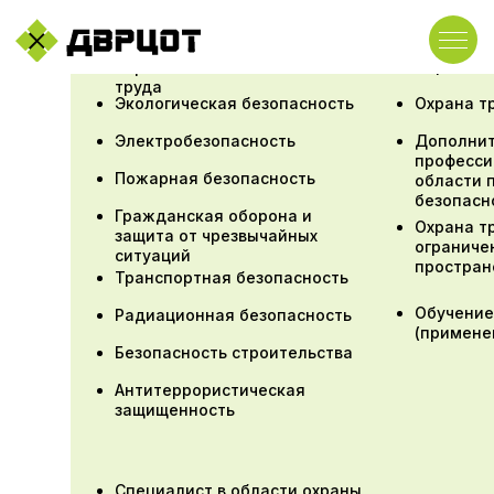
Первая п
Охрана
труда
Экологическая безопасность
Охрана т
Электробезопасность
Дополни
професси
Пожарная безопасность
области 
безопасн
Гражданская оборона и
Охрана т
защита от чрезвычайных
ограниче
ситуаций
простран
Транспортная безопасность
Обучение
Радиационная безопасность
(примене
Безопасность строительства
Антитеррористическая
защищенность
Специалист в области охраны