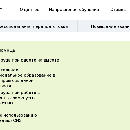
О центре
Направления обучения
Отзывы
х
х
О центре
Направления обучения
Отзывы
фессиональная переподготовка
фессиональная переподготовка
Повышение квали
Повышение квали
помощь
труда при работе на высоте
тельное
иональное образование в
 промышленной
ности
труда при работе в
енных замкнутых
нствах
е использованию
ению) СИЗ