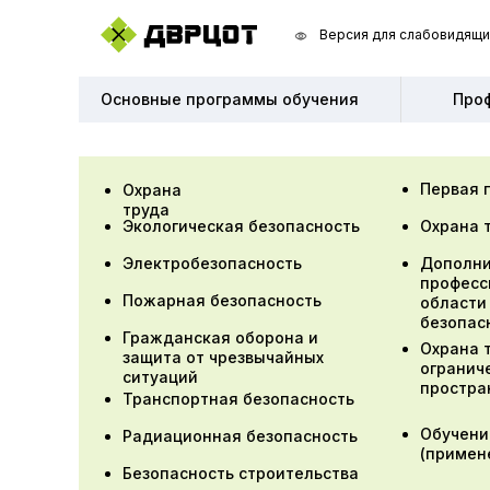
Версия для слабовидящи
Версия для слабовидящи
Основные программы обучения
Основные программы обучения
Про
Про
Первая 
Охрана
труда
Экологическая безопасность
Охрана 
Электробезопасность
Дополни
професс
Пожарная безопасность
области
безопас
Гражданская оборона и
Охрана 
защита от чрезвычайных
огранич
ситуаций
простра
Транспортная безопасность
Обучени
Радиационная безопасность
(примен
Безопасность строительства