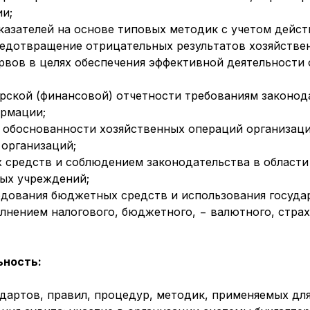
и;
казателей на основе типовых методик с учетом дей
редотвращение отрицательных результатов хозяйствен
рвов в целях обеспечения эффективной деятельности 
рской (финансовой) отчетности требованиям законод
ормации;
 обоснованности хозяйственных операций организаци
 организаций;
 средств и соблюдением законодательства в области 
ых учреждений;
одования бюджетных средств и использования госуда
олнением налогового, бюджетного, − валютного, стра
ьность:
ндартов, правил, процедур, методик, применяемых дл