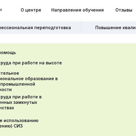
О центре
Направления обучения
Отзывы
х
х
О центре
Направления обучения
Отзывы
фессиональная переподготовка
фессиональная переподготовка
Повышение квали
Повышение квали
помощь
труда при работе на высоте
тельное
иональное образование в
 промышленной
ности
труда при работе в
енных замкнутых
нствах
е использованию
ению) СИЗ