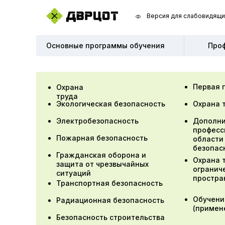
Версия для слабовидящи
Версия для слабовидящи
Основные программы обучения
Основные программы обучения
Про
Про
Первая 
Охрана
труда
Экологическая безопасность
Охрана 
Электробезопасность
Дополни
професс
Пожарная безопасность
области
безопас
Гражданская оборона и
Охрана 
защита от чрезвычайных
огранич
ситуаций
простра
Транспортная безопасность
Обучени
Радиационная безопасность
(примен
Безопасность строительства