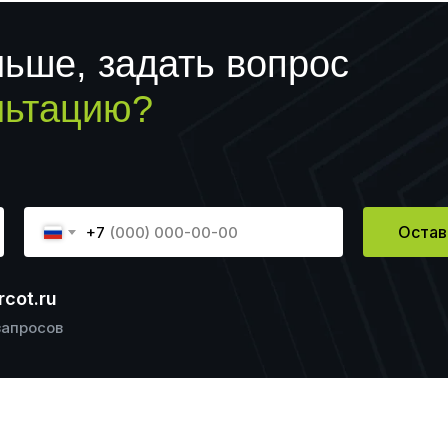
льше, задать вопрос
льтацию?
Остав
+7
cot.ru
запросов