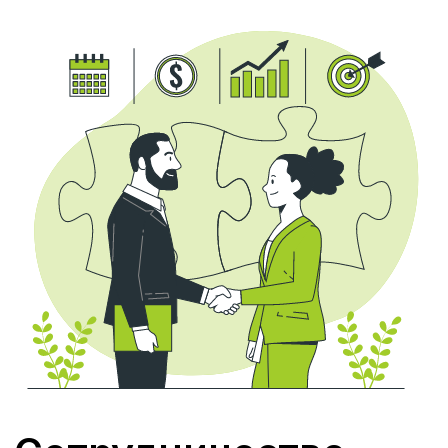
Основные программы обучения
О центре
Профессиональная
Отзывы
переподготовка
Повышение квалификации
Профессиональное обучение
Контакты
+7 (423) 22-44-333
+ 7 (904) 627-49-99
Станюковича 29А
sales@dvrcot.ru
Сайт:
www.dvrcot.ru
Владивосток, ул. Станюковича 29А