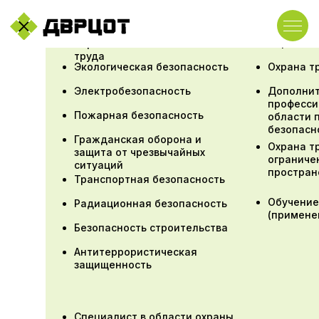
Первая п
Охрана
труда
Экологическая безопасность
Охрана т
Электробезопасность
Дополни
професси
Пожарная безопасность
области 
безопасн
Гражданская оборона и
Охрана т
защита от чрезвычайных
ограниче
ситуаций
простран
Транспортная безопасность
Обучение
Радиационная безопасность
(примене
Безопасность строительства
Антитеррористическая
защищенность
Специалист в области охраны