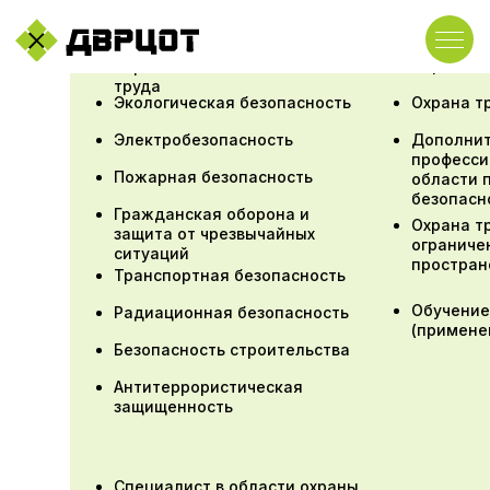
Первая п
Охрана
труда
Экологическая безопасность
Охрана т
Электробезопасность
Дополни
професси
Пожарная безопасность
области 
безопасн
Гражданская оборона и
Охрана т
защита от чрезвычайных
ограниче
ситуаций
простран
Транспортная безопасность
Обучение
Радиационная безопасность
(примене
Безопасность строительства
Антитеррористическая
защищенность
Специалист в области охраны