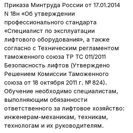
устройства и безопасной
эксплуатации лифтов».
Тема 6
Требования к квалификации
персонала.
Хотите узнать больше,
задать вопрос
и получить
консультацию?
Заполните данные и мы вам перезвоним!
+7
Оставить заявку