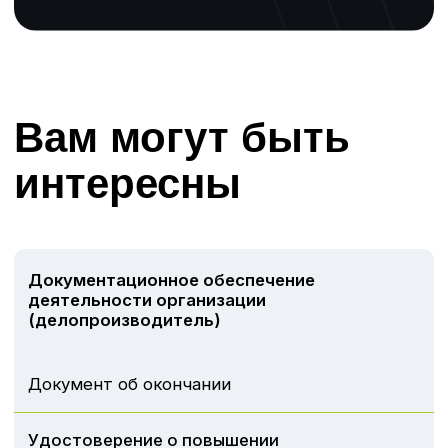
sales@dvrcot.ru
Сайт:
www.dvrcot.ru
Владивосток, ул. Станюковича 29А