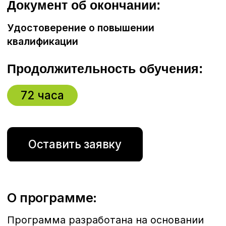
Содержание:
Тема 1
Состояние безопасности при
эксплуатации лифтов.
Тема 2
Анализ причин аварий
и несчастных случаев при
эксплуатации лифтов.
Тема 3
Аварийно-техническое
обслуживание и контроль за работой
лифтов, направленное
на предупреждение аварий
и несчастных случаев.
Тема 4
Нормативная, техническая
и эксплуатационная документация.
Тема 5
Постановление
Госгортехнадзора Р Ф от 16.05.2003 №
31 «Об утверждении Правил