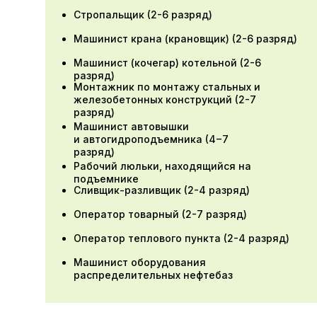
Стропальщик (2-6 разряд)
Машинист крана (крановщик) (2-6 разряд)
Ответственный
за безопасную
Машинист (кочегар) котельной (2-6
эксплуатацию лифтов,
разряд)
Монтажник по монтажу стальных и
не относящихся
железобетонных конструкций (2-7
к опасно-
разряд)
производственным
Машинист автовышки
и автогидроподъемника (4−7
объектам
разряд)
Рабочий люльки, находящийся на
подъемнике
Документ об окончании:
Сливщик-разливщик (2-4 разряд)
Удостоверение о повышении
Оператор товарный (2-7 разряд)
квалификации
Оператор теплового пункта (2-4 разряд)
Продолжительность обучения:
Машинист оборудования
распределительных нефтебаз
72 часа