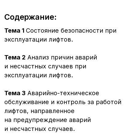
+7 (423) 22-44-333
sales@dvrcot.ru
Консультация
Почта для запросов
Вам могут быть
интересны
Документационное обеспечение
деятельности организации
(делопроизводитель)
Документ об окончании
Удостоверение о повышении
квалификации
72 часа