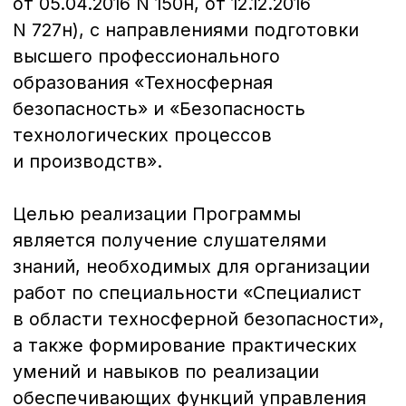
труда.
Модуль 7
Экономика безопасности
труда.
Модуль 8
Управление охраной труда
в организации. Специальная оценка
условий труда.
Модуль 9
Защита в чрезвычайных
ситуациях.
Модуль 10
Промышленная экология.
Модуль 11
Основы психологии
и конфликтологии.
Итоговый контроль.