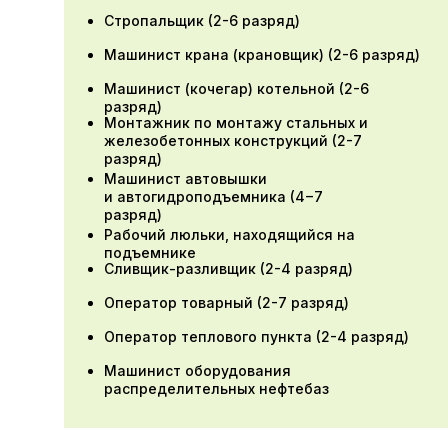
Стропальщик (2-6 разряд)
Техносферная
Машинист крана (крановщик) (2-6 разряд)
безопасность
Машинист (кочегар) котельной (2-6
разряд)
Монтажник по монтажу стальных и
Документ об окончании:
железобетонных конструкций (2-7
разряд)
Диплом о профессиональной
Машинист автовышки
переподготовке
и автогидроподъемника (4−7
разряд)
Продолжительность обучения:
Рабочий люльки, находящийся на
подъемнике
504 часа
Сливщик-разливщик (2-4 разряд)
Оператор товарный (2-7 разряд)
Оставить заявку
Оператор теплового пункта (2-4 разряд)
Машинист оборудования
распределительных нефтебаз
О программе:
Программа разработана в соответствии