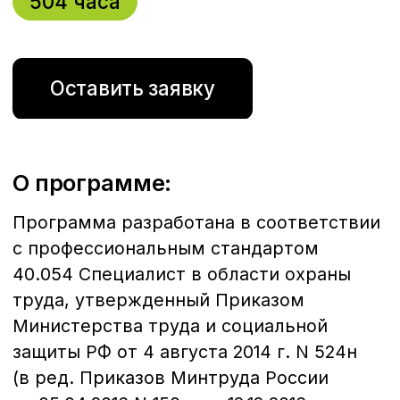
организацией; внедрение лучших
технических разработок и новейших
технологий в обеспечение управления
организацией.
Содержание:
Модуль 1
Надежность технических
систем и техногенный риск.
Модуль 2
Теория горения и взрыва.
Модуль 3
Медико-биологические
основы жизнедеятельности.
Модуль 4
Производственная
санитария и гигиена труда.
Модуль 5
Производственная
безопасность.
Модуль 6
Управление безопасностью