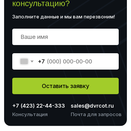
Профессиональная
Отзывы
переподготовка
Повышение квалификации
Профессиональное обучение
Контакты
+7 (423) 22-44-333
+ 7 (904) 627-49-99
Станюковича 29А
sales@dvrcot.ru
Сайт:
www.dvrcot.ru
Владивосток, ул. Станюковича 29А