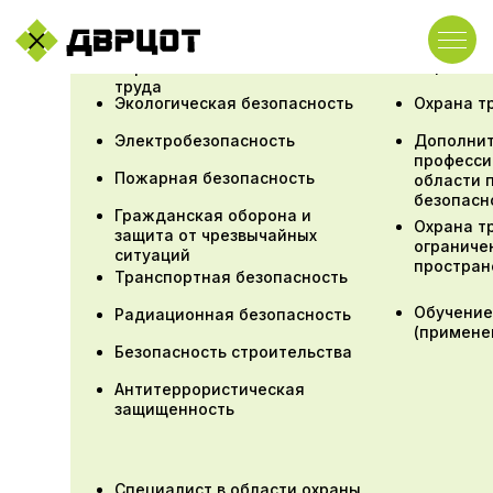
Первая п
Охрана
труда
Экологическая безопасность
Охрана т
Электробезопасность
Дополни
професси
Пожарная безопасность
области 
безопасн
Гражданская оборона и
Охрана т
защита от чрезвычайных
ограниче
ситуаций
простран
Транспортная безопасность
Обучение
Радиационная безопасность
(примене
Безопасность строительства
Антитеррористическая
защищенность
Специалист в области охраны