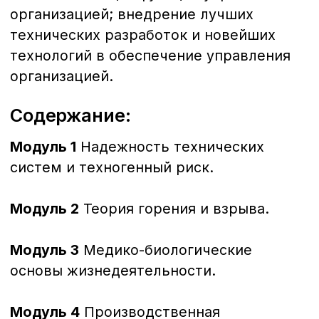
Хотите узнать больше,
задать вопрос
и получить
консультацию?
Заполните данные и мы вам перезвоним!
+7
Оставить заявку
+7 (423) 22-44-333
sales@dvrcot.ru
Консультация
Почта для запросов
Вам могут быть