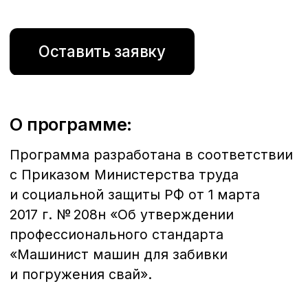
Тема 6
Производство работ копром.
Тема 7
Эксплуатация копров.
Тема 8
Производственное обучение.
Тема 9
Квалификационный экзамен.
Хотите узнать больше,
задать вопрос
и получить
консультацию?
Заполните данные и мы вам перезвоним!
+7