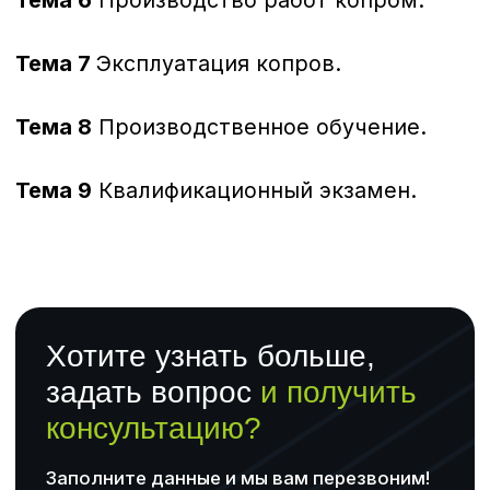
180 часов
Машинист крана (крановщик)
(2−6 разряд)
Документ об окончании
Свидетельство о профессии рабочего,
должности служащего
180 часов
Машинист (кочегар)
котельной (2−6 разряд)
Документ об окончании
Свидетельство о профессии
рабочего, должности
служащего
180 часов