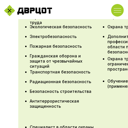
Первая п
Охрана
труда
Экологическая безопасность
Охрана т
Электробезопасность
Дополни
професси
Пожарная безопасность
области 
безопасн
Гражданская оборона и
Охрана т
защита от чрезвычайных
ограниче
ситуаций
простран
Транспортная безопасность
Обучение
Радиационная безопасность
(примене
Безопасность строительства
Антитеррористическая
защищенность
Специалист в области охраны