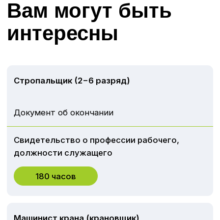
sales@dvrcot.ru
Сайт:
www.dvrcot.ru
Владивосток, ул. Станюковича 29А