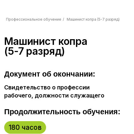
и социальной защиты РФ от 1 марта
2017 г. № 208н «Об утверждении
профессионального стандарта
Профессиональное обучение
/
Машинист копра (5-7 разряд)
«Машинист машин для забивки
и погружения свай».
Содержание:
Тема 1
Основы и безопасность
управления копром.
Тема 2
Охрана труда. Оказание
первой помощи.
Тема 3
Сведения из электротехники.
Тема 4
Устройство копров.
Тема 5
Техническое обслуживание
и ремонт.