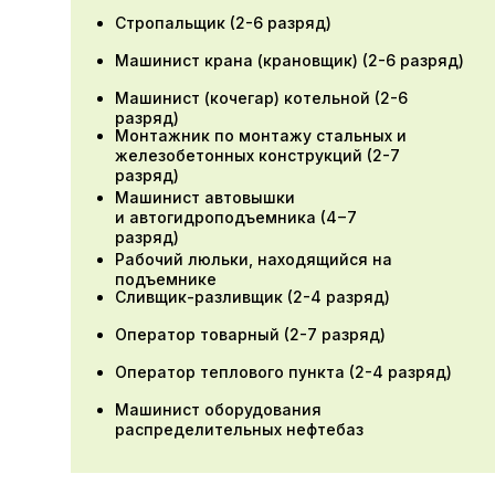
Стропальщик (2-6 разряд)
Машинист копра
(5-7 разряд)
Машинист крана (крановщик) (2-6 разряд)
Машинист (кочегар) котельной (2-6
разряд)
Документ об окончании:
Монтажник по монтажу стальных и
железобетонных конструкций (2-7
Свидетельство о профессии
разряд)
рабочего, должности служащего
Машинист автовышки
и автогидроподъемника (4−7
Продолжительность обучения:
разряд)
Рабочий люльки, находящийся на
180 часов
подъемнике
Сливщик-разливщик (2-4 разряд)
Оператор товарный (2-7 разряд)
Оставить заявку
Оператор теплового пункта (2-4 разряд)
Машинист оборудования
О программе:
распределительных нефтебаз
Программа разработана в соответствии
с Приказом Министерства труда