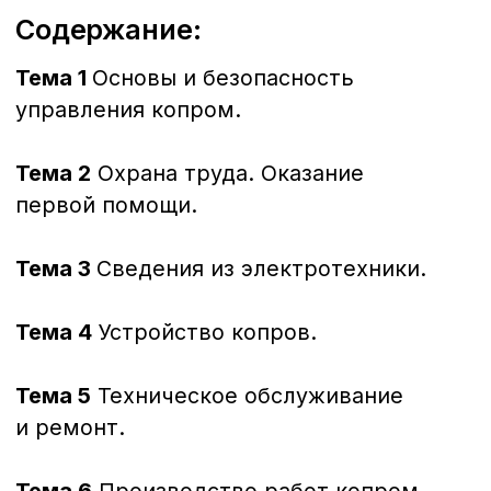
Оставить заявку
+7 (423) 22-44-333
sales@dvrcot.ru
Консультация
Почта для запросов
Вам могут быть
интересны
Стропальщик (2−6 разряд)
Документ об окончании
Свидетельство о профессии рабочего,
должности служащего