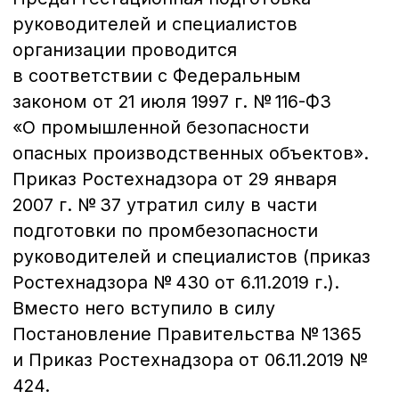
безопасности.
Тема 7
Общие требования
к эксплуатации оборудования,
работающего под давлением,
на опасных производственных
объектах.
Тема 8
Эксплуатация котлов (паровых,
водогрейных, с органическими
и неорганическими теплоносителями)
на опасных производственных
объектах.
Тема 9
Эксплуатация трубопроводов
пара и горячей воды на опасных
производственных объектах.
Тема 10
Эксплуатация сосудов,
работающих под давлением,
на опасных производственных
объектах.