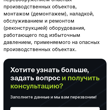
Направления обучения
Компания
Основные программы обучения
О центре
Профессиональная
Отзывы
переподготовка
Повышение квалификации
Профессиональное обучение
Контакты
+7 (423) 22-44-333
+ 7 (904) 627-49-99
Станюковича 29А
sales@dvrcot.ru
Сайт:
www.dvrcot.ru