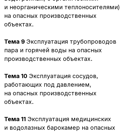
Консультация
Почта для запросов
Вам могут быть
интересны
Основы промышленной
безопасности — А.1
Документ об окончании
Удостоверение о повышении
квалификации
72 часа
Требования промышленной безопасности
в химической, нефтехимической