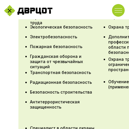
Первая п
Охрана
труда
Экологическая безопасность
Охрана т
Электробезопасность
Дополни
професси
Пожарная безопасность
области 
безопасн
Гражданская оборона и
Охрана т
защита от чрезвычайных
ограниче
ситуаций
простран
Транспортная безопасность
Обучение
Радиационная безопасность
(примене
Безопасность строительства
Антитеррористическая
защищенность
Специалист в области охраны