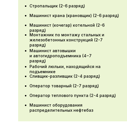
Стропальщик (2-6 разряд)
Машинист крана (крановщик) (2-6 разряд)
Машинист (кочегар) котельной (2-6
Требования
разряд)
промышленной
Монтажник по монтажу стальных и
безопасности
железобетонных конструкций (2-7
разряд)
к оборудованию,
Машинист автовышки
работающему под
и автогидроподъемника (4−7
давлением — Б.8
разряд)
Рабочий люльки, находящийся на
подъемнике
Документ об окончании:
Сливщик-разливщик (2-4 разряд)
Удостоверение о повышении
Оператор товарный (2-7 разряд)
квалификации
Оператор теплового пункта (2-4 разряд)
Продолжительность обучения:
Машинист оборудования
распределительных нефтебаз
72 часа