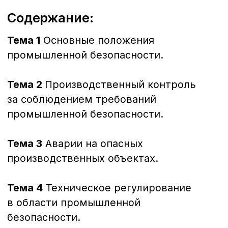
Тема 11
Эксплуатация медицинских
и водолазных барокамер на опасных
производственных объектах.
Тема 12
Наполнение, техническое
освидетельствование и ремонт
баллонов для хранения
и транспортирования сжатых,
сжиженных и растворенных под
давлением газов, применяемых
на опасных производственных
объектах.
Тема 13
Деятельность, связанная
с проектированием, строительством,
реконструкцией, капитальным
ремонтом и техническим
перевооружением опасных
производственных объектов,
монтажом (демонтажем), наладкой,
обслуживанием и ремонтом