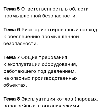
(реконструкцией) оборудования,
работающего под избыточным
давлением, применяемого на опасных
производственных объектах.
Тема 14
Требования к производству
Хотите узнать больше,
сварочных работ на опасных
задать вопрос
и получить
производственных объектах.
консультацию?
Заполните данные и мы вам перезвоним!
+7
Оставить заявку
+7 (423) 22-44-333
sales@dvrcot.ru