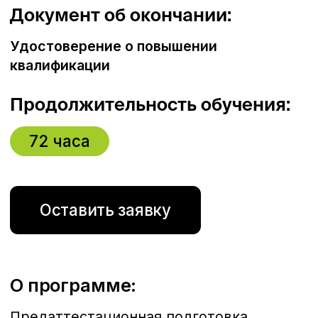
Содержание:
Тема 1
Основные положения
промышленной безопасности.
Тема 2
Производственный контроль
за соблюдением требований
промышленной безопасности.
Тема 3
Аварии на опасных
производственных объектах.
Тема 4
Техническое регулирование
в области промышленной
безопасности.
Тема 5
Ответственность в области
промышленной безопасности.
Тема 6
Риск-ориентированный подход
к обеспечению промышленной