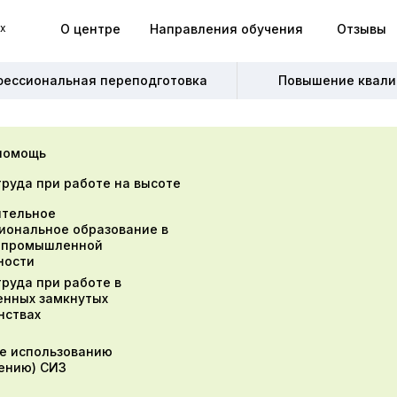
О центре
Направления обучения
Отзывы
х
х
О центре
Направления обучения
Отзывы
фессиональная переподготовка
фессиональная переподготовка
Повышение квали
Повышение квали
помощь
труда при работе на высоте
тельное
иональное образование в
 промышленной
ности
труда при работе в
енных замкнутых
нствах
е использованию
ению) СИЗ