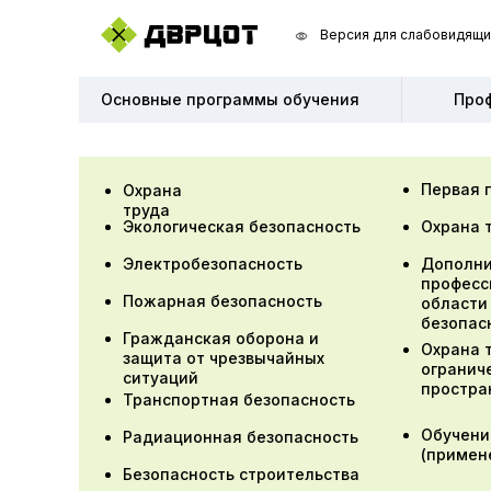
Версия для слабовидящи
Версия для слабовидящи
Основные программы обучения
Основные программы обучения
Про
Про
Первая 
Охрана
труда
Экологическая безопасность
Охрана 
Электробезопасность
Дополни
професс
Пожарная безопасность
области
безопас
Гражданская оборона и
Охрана 
защита от чрезвычайных
огранич
ситуаций
простра
Транспортная безопасность
Обучени
Радиационная безопасность
(примен
Безопасность строительства